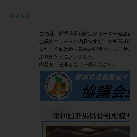
タイトル
群
この度、群馬県骨粗鬆症サポーター協議会か
協議会ニュースの内容ですが、令和
6
年
6
月
1
また、今回は過去最高の
84
名の方にご参加
ありがとうございました。
内容を、是非ともご一読ください。